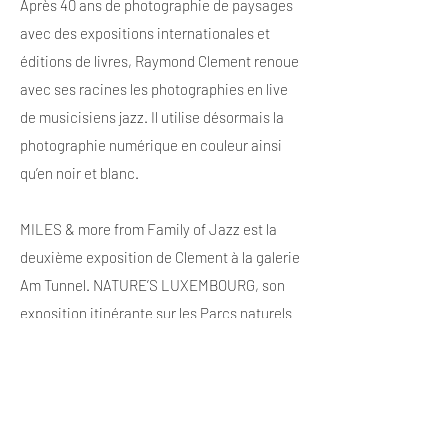
Après 40 ans de photographie de paysages
avec des expositions internationales et
éditions de livres, Raymond Clement renoue
avec ses racines les photographies en live
de musicisiens jazz. Il utilise désormais la
photographie numérique en couleur ainsi
qu’en noir et blanc.
MILES & more from Family of Jazz est la
deuxième exposition de Clement à la galerie
Am Tunnel. NATURE’S LUXEMBOURG, son
exposition itinérante sur les Parcs naturels
du Luxembourg, sous le Haut Patronage du
Grand-Duc, y a eu lieu d’octobre 2017 à mars
2018.